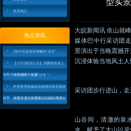
型实景
联系我们
大皖新闻讯 依山就峰
热点资讯
媒体巴中行采访团
景演出于当晚震撼开
2味中药是保肝降酶的“高手”
沉浸体验当地风土人
【12315投诉公示】消费者投诉上
海医药市场调节价问题
传统酒楼，集体“过冬”！
萨普斯堡机械齿轮碰撞布莱尼森林
采访团步行进山，走
根系，绿茵生态在此重构_工业区_战术
埃及对进口热轧板卷实施保障措施
山谷间，清澈的泉
水，赋予了大山以灵