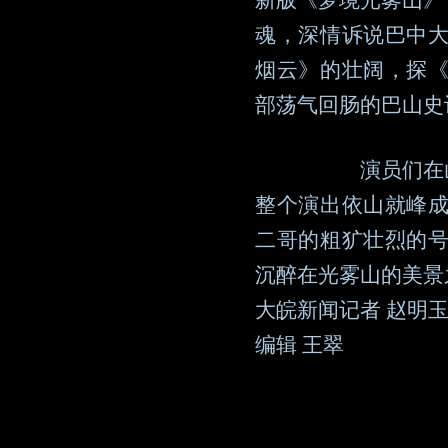
新版《梦境光雾山》
魂，深情诉说巴中
烟云》的壮阔，探
部荡气回肠的巴山史
演员们在
整个演出依山就峰
二哥的粗犷壮烈的
沉醉在光雾山的美景
大皖新闻记者 赵明玉
编辑 王翠