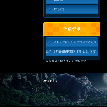
联系我们
热点资讯
A股反弹窗口打开？投资主线有哪
些？十大券商策略来了
8月26日国内四大证券报纸、重要
财经媒体头版头条内容精华摘要
友情链接：