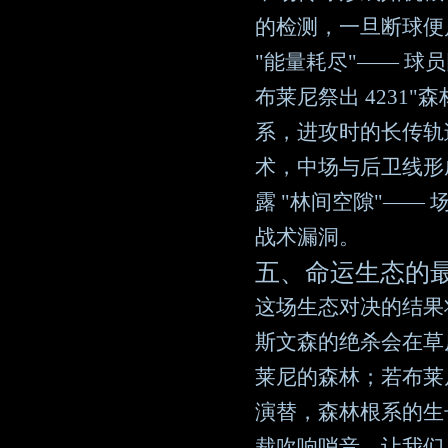
的检测，一旦断球便启
"能量耗尽"—— 球
布莱尼祭出 4231
系，进攻时的长传轨
术，中场与后卫线形成
露 "林间空隙"——
战术漏洞。
五、命运生态的
这场生态对决的结果将
斯文森的绝杀会在草
莱尼的森林；若布莱尼
演替，森林根系的生长规
裁吹响哨音，让我们