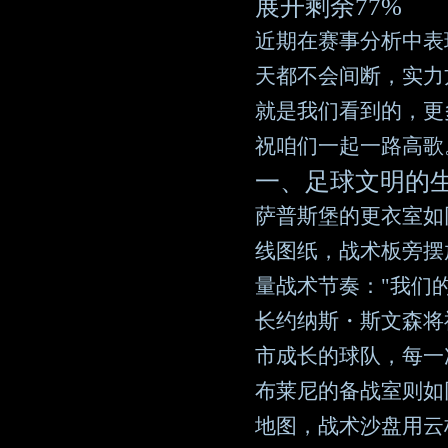
展开剩余77%
近期在赛事分析中表
天都不会间断，实力
就是我们看到的，更
祝咱们一起一路高歌
一、足球文明的
萨普斯堡的更衣室如
线图纸，战术板旁摆
量战术节奏："我们
长约纳斯・斯文森将
市成长的球队，每一次
布莱尼的备战室则如
地图，战术沙盘用云