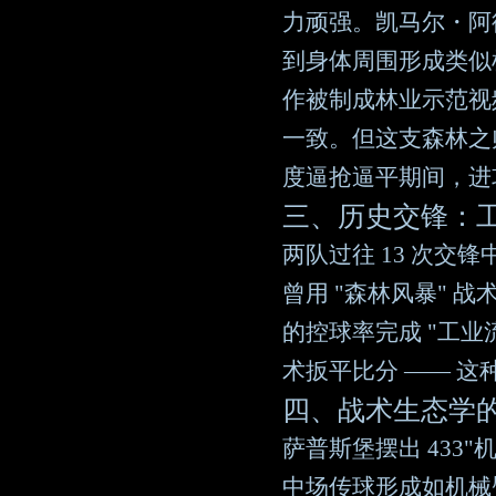
力顽强。凯马尔・阿
到身体周围形成类似
作被制成林业示范视
一致。但这支森林之师
度逼抢逼平期间，进
三、历史交锋：
两队过往 13 次交锋
曾用 "森林风暴" 战
的控球率完成 "工业
术扳平比分 —— 
四、战术生态学
萨普斯堡摆出 433
中场传球形成如机械