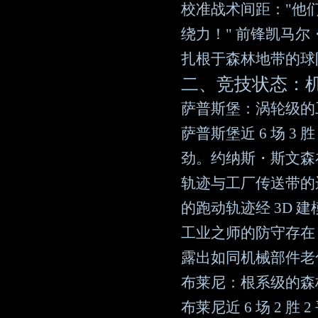
校准战术间距："他
绕力！" 前锋凯马
扎根于森林地带的球
二、竞技状态：
萨普斯堡：涡轮级的
萨普斯堡近 6 场 3
劲。约纳斯・斯文森
轨迹与工厂传送带的
的跑动轨迹经 3D 
工业之师的防守存在 
露出如同机械部件老
布莱尼：根系级的森
布莱尼近 6 场 2 